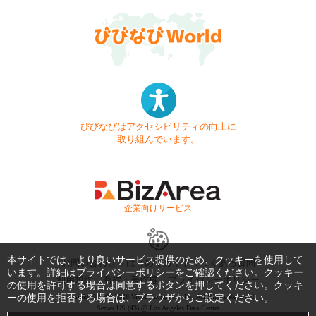
びびなびはアクセシビリティの向上に
取り組んでいます。
- 企業向けサービス -
本サイトでは、より良いサービス提供のため、クッキーを使用して
お問い合わせ
はじめてガイド
よくある質問
います。詳細は
プライバシーポリシー
をご確認ください。クッキー
利用規約
商標・著作権
プライバシーポリシー
の使用を許可する場合は同意するボタンを押してください。クッキ
ーの使用を拒否する場合は、ブラウザからご設定ください。
Copyright © 1999-2026 Vivid Navigation, Inc. All Rights Reserved.
Server US (43) @ Los Angeles Data Center