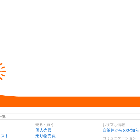
一覧
売る・買う
お役立ち情報
個人売買
自治体からのお知ら
リスト
乗り物売買
コミュニケーション