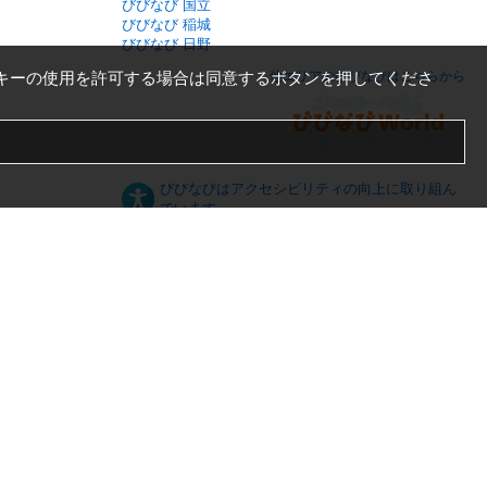
びびなび 国立
びびなび 稲城
びびなび 日野
キーの使用を許可する場合は同意するボタンを押してくださ
他エリアのびびなびはこちらから
びびなびはアクセシビリティの向上に取り組ん
でいます。
日本語
English
español
ภาษาไทย
한국어
中文
PC版
スマートフォン版