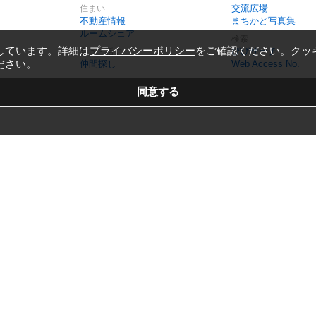
交流広場
住まい
不動産情報
まちかど写真集
ルームシェア
検索
しています。詳細は
プライバシーポリシー
をご確認ください。クッ
びびサーチ
会う・話す
ださい。
仲間探し
Web Access No.
Copyright © 1999-2026
Vivid Navigation, Inc.
All Rights Reserved.