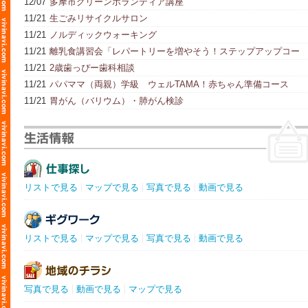
12/07
多摩市グリーンボランティア講座
11/21
生ごみリサイクルサロン
11/21
ノルディックウォーキング
11/21
離乳食講習会「レパートリーを増やそう！ステップアップコー
ス」
11/21
2歳歯っぴー歯科相談
11/21
パパママ（両親）学級 ウェルTAMA！赤ちゃん準備コース
11/21
胃がん（バリウム）・肺がん検診
リストで見る
マップで見る
写真で見る
動画で見る
リストで見る
マップで見る
写真で見る
動画で見る
写真で見る
動画で見る
マップで見る