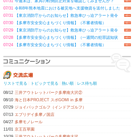
07/31
今週末は、家具の転倒防止対策を確認してみませんか？
07/31
令和8年熊本地震における被災地へ支援物資を送付しました
07/31
【東京消防庁からのお知らせ】救急車ひっ迫アラート発令
07/30
【多摩市安全安心まちづくり情報】（不審者情報）
07/29
【東京消防庁からのお知らせ】救急車ひっ迫アラート発令
07/28
【多摩市安全安心まちづくり情報】（一週間の犯罪認知状
況）
07/24
【多摩市安全安心まちづくり情報】（不審者情報）
リストで見る
トピックで見る
熱い順
レス待ち順
08/12
三井アウトレットパーク多摩南大沢②
08/10
海と日本PROJECT スポGOMI in 多摩
07/29
ジョイパックゴルフ（インドアゴルフ）
07/13
エブリデイ多摩ノ国店
04/27
多摩モノレール
11/01
京王百草園
10/29
三井アウトレットパーク多摩南大沢