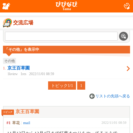
Tama
交流広場
「その他」を表示中
その他
京王百草園
1.
1kview
1res
2022/11/01 08:59
トピック1/1
1
リストの先頭へ戻る
京王百草園
トピック
#1
草花
mail
2022/11/01 08:59