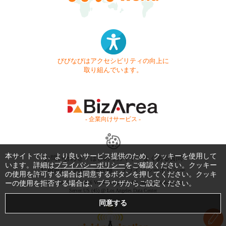
びびなびはアクセシビリティの向上に
取り組んでいます。
- 企業向けサービス -
本サイトでは、より良いサービス提供のため、クッキーを使用して
お問い合わせ
はじめてガイド
よくある質問
います。詳細は
プライバシーポリシー
をご確認ください。クッキー
利用規約
商標・著作権
プライバシーポリシー
の使用を許可する場合は同意するボタンを押してください。クッキ
ーの使用を拒否する場合は、ブラウザからご設定ください。
Copyright © 1999-2026 Vivid Navigation, Inc. All Rights Reserved.
Server US (45) @ Los Angeles Data Center