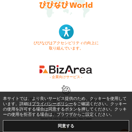
びびなびはアクセシビリティの向上に
取り組んでいます。
- 企業向けサービス -
本サイトでは、より良いサービス提供のため、クッキーを使用して
お問い合わせ
はじめてガイド
よくある質問
います。詳細は
プライバシーポリシー
をご確認ください。クッキー
利用規約
商標・著作権
プライバシーポリシー
の使用を許可する場合は同意するボタンを押してください。クッキ
ーの使用を拒否する場合は、ブラウザからご設定ください。
Copyright © 1999-2026 Vivid Navigation, Inc. All Rights Reserved.
Server US (42) @ Los Angeles Data Center