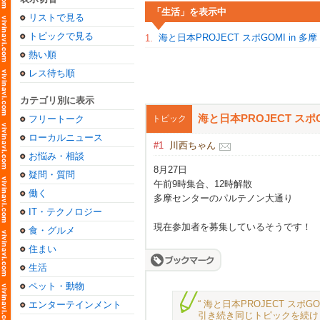
「生活」を表示中
リストで見る
トピックで見る
海と日本PROJECT スポGOMI in 多摩
1.
熱い順
レス待ち順
カテゴリ別に表示
海と日本PROJECT スポG
フリートーク
トピック
ローカルニュース
#1
川西ちゃん
お悩み・相談
8月27日
疑問・質問
午前9時集合、12時解散
働く
多摩センターのパルテノン大通り
IT・テクノロジー
現在参加者を募集しているそうです！
食・グルメ
住まい
生活
ペット・動物
“ 海と日本PROJECT スポ
エンターテインメント
引き続き同じトピックを続け