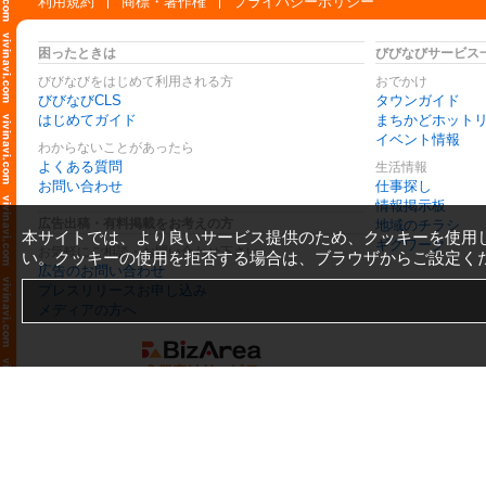
利用規約
商標・著作権
プライバシーポリシー
困ったときは
びびなびサービス
びびなびをはじめて利用される方
おでかけ
びびなびCLS
タウンガイド
はじめてガイド
まちかどホット
イベント情報
わからないことがあったら
よくある質問
生活情報
お問い合わせ
仕事探し
情報掲示板
広告出稿・有料掲載をお考えの方
地域のチラシ
本サイトでは、より良いサービス提供のため、クッキーを使用
ギグワーク
お気軽にご相談・お問い合わせ下さい
い。クッキーの使用を拒否する場合は、ブラウザからご設定く
広告のお問い合わせ
プレスリリースお申し込み
メディアの方へ