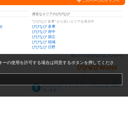
このページのトップへ
身近なエリアのびびなび
"びびなび 多摩" から近いエリアを表示中
せ
びびなび 多摩
びびなび 府中
びびなび 国立
びびなび 稲城
びびなび 日野
他エリアのびびなびはこちらから
キーの使用を許可する場合は同意するボタンを押してくださ
びびなびはアクセシビリティの向上に取り組ん
でいます。
日本語
English
español
ภาษาไทย
한국어
中文