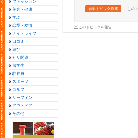
ファッション
新規トピック作成
この
美容・健康
学ぶ
恋愛・友情
このトピックを報告
ナイトライフ
口コミ
遊び
ビザ関連
留学生
駐在員
スポーツ
ゴルフ
サーフィン
アウトドア
その他