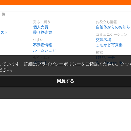
一覧
売る・買う
お役立ち情報
個人売買
自治体からのお知ら
リスト
乗り物売買
コミュニケーション
交流広場
住まい
不動産情報
まちかど写真集
ルームシェア
検索
びびサーチ
会う・話す
仲間探し
Web Access No.
しています。詳細は
プライバシーポリシー
をご確認ください。クッ
ださい。