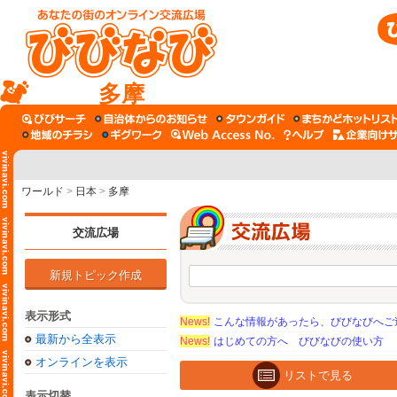
多摩
ワールド
>
日本
>
多摩
交流広場
新規トピック作成
表示形式
News!
こんな情報があったら、びびなびへご
最新から全表示
News!
はじめての方へ びびなびの使い方
オンラインを表示
リストで見る
表示切替