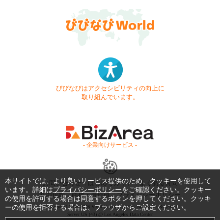
びびなびはアクセシビリティの向上に
取り組んでいます。
- 企業向けサービス -
本サイトでは、より良いサービス提供のため、クッキーを使用して
お問い合わせ
はじめてガイド
よくある質問
います。詳細は
プライバシーポリシー
をご確認ください。クッキー
利用規約
商標・著作権
プライバシーポリシー
の使用を許可する場合は同意するボタンを押してください。クッキ
ーの使用を拒否する場合は、ブラウザからご設定ください。
Copyright © 1999-2026 Vivid Navigation, Inc. All Rights Reserved.
Server US (43) @ Los Angeles Data Center