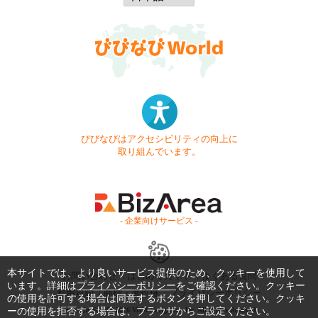
びびなびはアクセシビリティの向上に
取り組んでいます。
- 企業向けサービス -
本サイトでは、より良いサービス提供のため、クッキーを使用して
お問い合わせ
はじめてガイド
よくある質問
います。詳細は
プライバシーポリシー
をご確認ください。クッキー
利用規約
商標・著作権
プライバシーポリシー
の使用を許可する場合は同意するボタンを押してください。クッキ
ーの使用を拒否する場合は、ブラウザからご設定ください。
Copyright © 1999-2026 Vivid Navigation, Inc. All Rights Reserved.