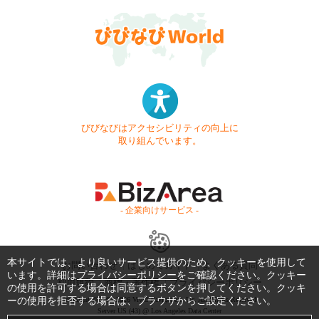
びびなびはアクセシビリティの向上に
取り組んでいます。
- 企業向けサービス -
本サイトでは、より良いサービス提供のため、クッキーを使用して
お問い合わせ
はじめてガイド
よくある質問
います。詳細は
プライバシーポリシー
をご確認ください。クッキー
利用規約
商標・著作権
プライバシーポリシー
の使用を許可する場合は同意するボタンを押してください。クッキ
ーの使用を拒否する場合は、ブラウザからご設定ください。
Copyright © 1999-2026 Vivid Navigation, Inc. All Rights Reserved.
Server US (43) @ Los Angeles Data Center