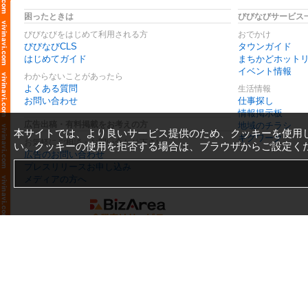
困ったときは
びびなびサービス
びびなびをはじめて利用される方
おでかけ
びびなびCLS
タウンガイド
はじめてガイド
まちかどホット
イベント情報
わからないことがあったら
よくある質問
生活情報
お問い合わせ
仕事探し
情報掲示板
広告出稿・有料掲載をお考えの方
地域のチラシ
本サイトでは、より良いサービス提供のため、クッキーを使用
ギグワーク
お気軽にご相談・お問い合わせ下さい
い。クッキーの使用を拒否する場合は、ブラウザからご設定く
広告のお問い合わせ
プレスリリースお申し込み
メディアの方へ