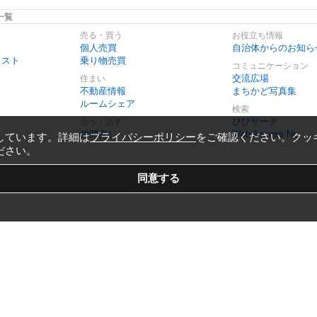
一覧
売る・買う
お役立ち情報
個人売買
自治体からのお知ら
リスト
乗り物売買
コミュニケーション
交流広場
住まい
不動産情報
まちかど写真集
ルームシェア
検索
びびサーチ
会う・話す
仲間探し
Web Access No.
しています。詳細は
プライバシーポリシー
をご確認ください。クッ
ださい。