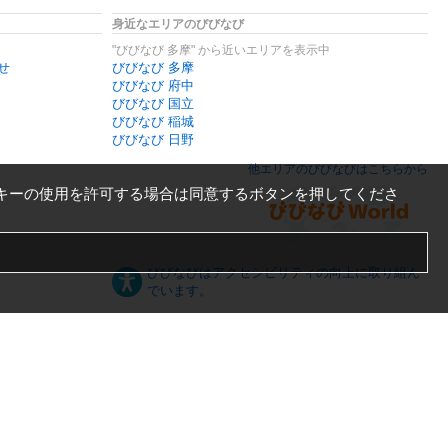
身近なエリアのびびなび
"びびなび 多摩" から近いエリアを表示中
せ
びびなび 多摩
びびなび 府中
びびなび 国立
びびなび 稲城
びびなび 日野
他エリアのびびなびはこちらから
キーの使用を許可する場合は同意するボタンを押してくださ
びびなびはアクセシビリティの向上に取り組ん
でいます。
日本語
English
español
ภาษาไทย
한국어
中文
PC版
スマートフォン版