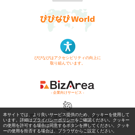
びびなびはアクセシビリティの向上に
取り組んでいます。
- 企業向けサービス -
本サイトでは、より良いサービス提供のため、クッキーを使用して
お問い合わせ
はじめてガイド
よくある質問
います。詳細は
プライバシーポリシー
をご確認ください。クッキー
利用規約
商標・著作権
プライバシーポリシー
の使用を許可する場合は同意するボタンを押してください。クッキ
ーの使用を拒否する場合は、ブラウザからご設定ください。
Copyright © 1999-2026 Vivid Navigation, Inc. All Rights Reserved.