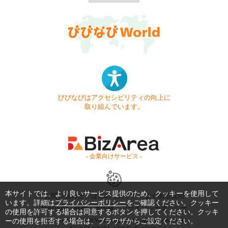
びびなびはアクセシビリティの向上に
取り組んでいます。
- 企業向けサービス -
本サイトでは、より良いサービス提供のため、クッキーを使用して
お問い合わせ
はじめてガイド
よくある質問
います。詳細は
プライバシーポリシー
をご確認ください。クッキー
利用規約
商標・著作権
プライバシーポリシー
の使用を許可する場合は同意するボタンを押してください。クッキ
ーの使用を拒否する場合は、ブラウザからご設定ください。
Copyright © 1999-2026 Vivid Navigation, Inc. All Rights Reserved.