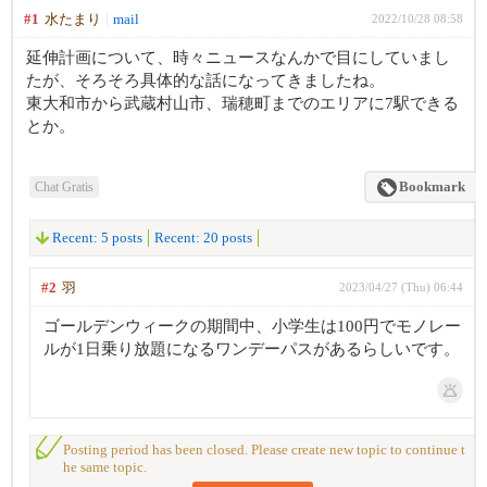
#1
水たまり
mail
2022/10/28 08:58
延伸計画について、時々ニュースなんかで目にしていまし
たが、そろそろ具体的な話になってきましたね。
東大和市から武蔵村山市、瑞穂町までのエリアに7駅できる
とか。
Chat Gratis
Bookmark
Recent: 5 posts
Recent: 20 posts
#2
羽
2023/04/27 (Thu) 06:44
ゴールデンウィークの期間中、小学生は100円でモノレー
ルが1日乗り放題になるワンデーパスがあるらしいです。
Posting period has been closed. Please create new topic to continue t
he same topic.