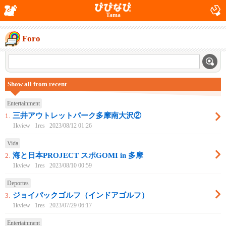
Tama
Foro
Show all from recent
Entertainment
三井アウトレットパーク多摩南大沢②
1.
1kview
1res
2023/08/12 01:26
Vida
海と日本PROJECT スポGOMI in 多摩
2.
1kview
1res
2023/08/10 00:59
Deportes
ジョイパックゴルフ（インドアゴルフ）
3.
1kview
1res
2023/07/29 06:17
Entertainment