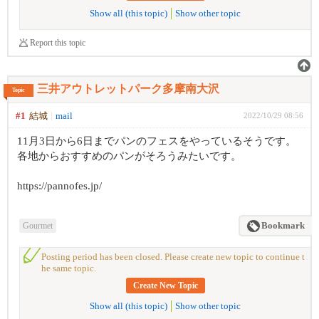
Show all (this topic)
Show other topic
Report this topic
三井アウトレットパーク多摩南大沢
Topic
#1
結城
mail
2022/10/29 08:56
11月3日から6日までパンのフェスをやっているそうです。
各地からおすすめのパンがそろうみたいです。
https://pannofes.jp/
Gourmet
Bookmark
Posting period has been closed. Please create new topic to continue t
he same topic.
Create New Topic
Show all (this topic)
Show other topic