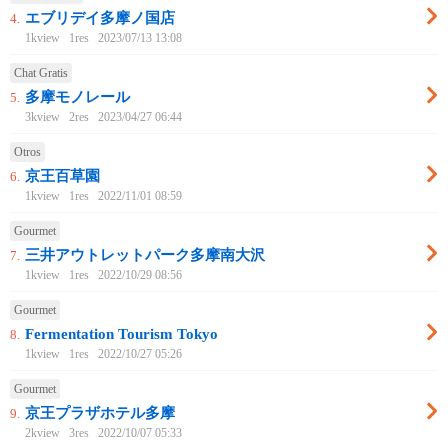
エブリデイ多摩ノ国店
4.
1kview
1res
2023/07/13 13:08
Chat Gratis
多摩モノレール
5.
3kview
2res
2023/04/27 06:44
Otros
京王百草園
6.
1kview
1res
2022/11/01 08:59
Gourmet
三井アウトレットパーク多摩南大沢
7.
1kview
1res
2022/10/29 08:56
Gourmet
Fermentation Tourism Tokyo
8.
1kview
1res
2022/10/27 05:26
Gourmet
京王プラザホテル多摩
9.
2kview
3res
2022/10/07 05:33