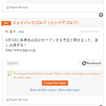
Report this topic
ジョイパックゴルフ（インドアゴルフ）
Topic
#1
藍子
mail
2023/07/29 06:17
8月5日に多摩永山店がオープンする予定と聞きました。楽
しみ過ぎる！
http://www.jpg.co.jp
Deportes
Bookmark
Posting period has been closed. Please create new topic to continue t
he same topic.
Create New Topic
Show all (this topic)
Show other topic
Report this topic