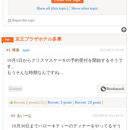
Create New Topic
Show all (this topic)
Show other topic
Report this topic
京王プラザホテル多摩
Topic
#1
博美
mail
2022/09/21 03:40
10月1日からクリスマスケーキの予約受付を開始するそうで
す。
もうそんな時期なんですね…
Gourmet
Bookmark
Recent 2 posts(2/2)
Recent: 5 posts
Recent: 20 posts
#2
るいーな
2022/09/30 (Fri) 03:13
10月30日までハローキティーのディナーをやってるそう