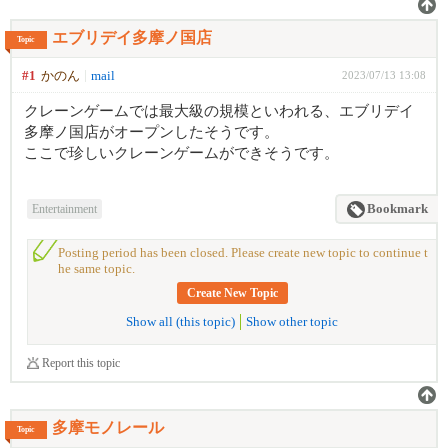
エブリデイ多摩ノ国店
Topic
#1
かのん
mail
2023/07/13 13:08
クレーンゲームでは最大級の規模といわれる、エブリデイ
多摩ノ国店がオープンしたそうです。
ここで珍しいクレーンゲームができそうです。
Entertainment
Bookmark
Posting period has been closed. Please create new topic to continue t
he same topic.
Create New Topic
Show all (this topic)
Show other topic
Report this topic
多摩モノレール
Topic