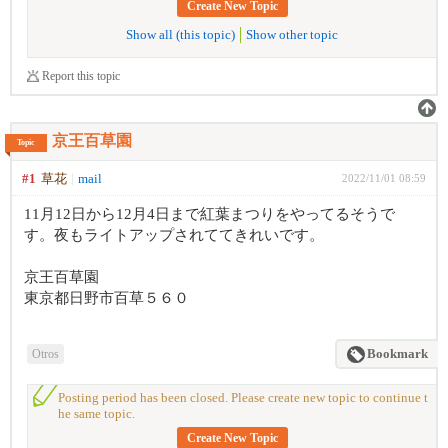
Create New Topic
Show all (this topic)
Show other topic
Report this topic
京王百草園
Topic
#1
草花
mail
2022/11/01 08:59
11月12日から12月4日まで紅葉まつりをやってるそうで
す。夜もライトアップされててきれいです。
京王百草園
東京都日野市百草５６０
Otros
Bookmark
Posting period has been closed. Please create new topic to continue t
he same topic.
Create New Topic