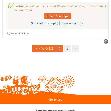
Posting period has been closed. Please create new topic to continue t
he same topic.
Create New Topic
Show all (this topic)
Show other topic
Report this topic
トピック1/2
1
2
>
Go to top
Your neighborhood Vivinavi