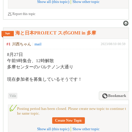
Show all (this topic)
Show other topic
Report this topic
海と日本PROJECT スポGOMI in 多摩
Topic
#1
川西ちゃん
mail
2023/08/10 00:59
8月27日
午前9時集合、12時解散
多摩センターのパルテノン大通り
現在参加者を募集しているそうです！
Vida
Bookmark
Posting period has been closed. Please create new topic to continue t
he same topic.
Create New Topic
Show all (this topic)
Show other topic