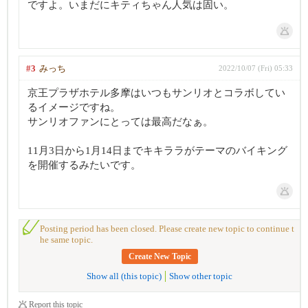
ですよ。いまだにキティちゃん人気は固い。
#3
みっち
2022/10/07 (Fri) 05:33
京王プラザホテル多摩はいつもサンリオとコラボしてい
るイメージですね。
サンリオファンにとっては最高だなぁ。
11月3日から1月14日までキキララがテーマのバイキング
を開催するみたいです。
Posting period has been closed. Please create new topic to continue t
he same topic.
Create New Topic
Show all (this topic)
Show other topic
Report this topic