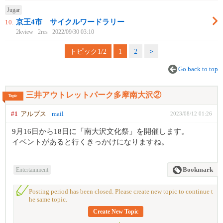
Jugar
京王4市 サイクルワードラリー
10.
2kview
2res
2022/09/30 03:10
トピック1/2
1
2
>
Go back to top
三井アウトレットパーク多摩南大沢②
Topic
#1
アルプス
mail
2023/08/12 01:26
9月16日から18日に「南大沢文化祭」を開催します。
イベントがあると行くきっかけになりますね。
Entertainment
Bookmark
Posting period has been closed. Please create new topic to continue t
he same topic.
Create New Topic