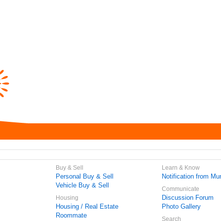
Buy & Sell
Learn & Know
Personal Buy & Sell
Notification from Mun
Vehicle Buy & Sell
Communicate
Discussion Forum
Housing
Housing / Real Estate
Photo Gallery
Roommate
Search