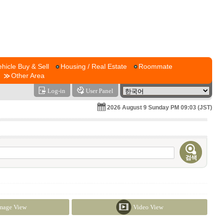
ehicle Buy & Sell
Housing / Real Estate
Roommate
Other Area
Log-in
User Panel
2026 August 9 Sunday PM 09:03 (JST)
mage View
Video View