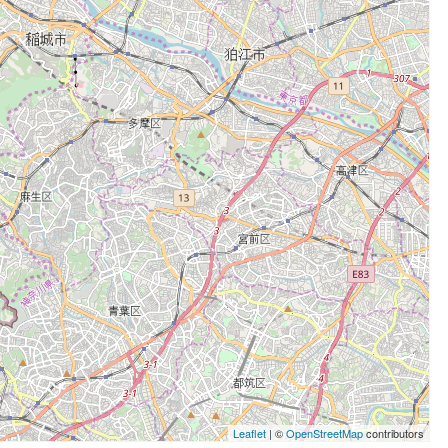
Leaflet
| ©
OpenStreetMap
contributors