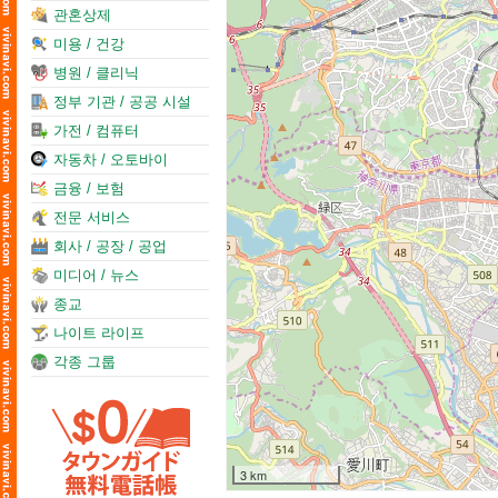
관혼상제
미용 / 건강
병원 / 클리닉
정부 기관 / 공공 시설
가전 / 컴퓨터
자동차 / 오토바이
금융 / 보험
전문 서비스
회사 / 공장 / 공업
미디어 / 뉴스
종교
나이트 라이프
각종 그룹
3 km