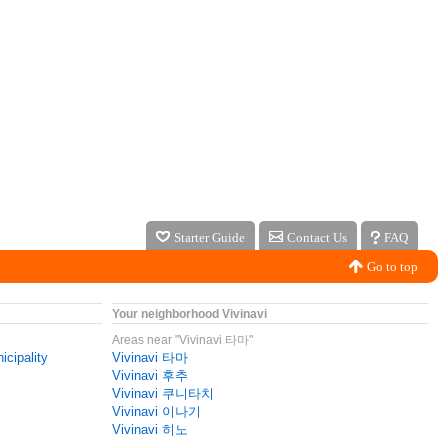
Starter Guide
Contact Us
FAQ
Go to top
Your neighborhood Vivinavi
Areas near "Vivinavi 타마"
icipality
Vivinavi 타마
Vivinavi 후추
Vivinavi 쿠니타치
Vivinavi 이나기
Vivinavi 히노