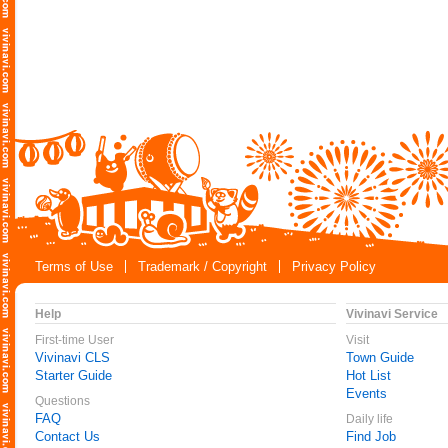
Terms of Use
Trademark / Copyright
Privacy Policy
Help
Vivinavi Service
First-time User
Visit
Vivinavi CLS
Town Guide
Starter Guide
Hot List
Events
Questions
FAQ
Daily life
Contact Us
Find Job