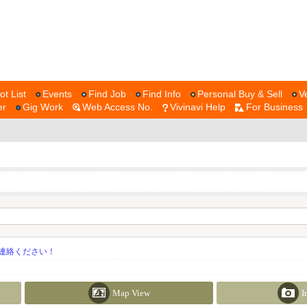
ot List
Events
Find Job
Find Info
Personal Buy & Sell
V
er
Gig Work
Web Access No.
Vivinavi Help
For Business
連絡ください！
Map View
I