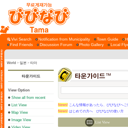
Tama
Vivi Search
Notification from Municipality
Town Guide
H
Find Friends
Discussion Forum
Photo Gallery
Local Fly
World
>
일본
>
타마
타운가이드
View Option
Show all from recent
List View
News!
こんな情報があったら、びびなびへご
News!
はじめての方へ びびなびの使い方
Map View
Image View
List View
Video View