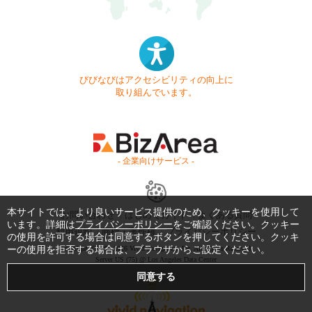
びびなびはアクセシビリティの向上に
取り組んでいます。
- 企業向けサービス -
本サイトでは、より良いサービス提供のため、クッキーを使用して
お問い合わせ
はじめてガイド
よくある質問
います。詳細は
プライバシーポリシー
をご確認ください。クッキー
利用規約
商標・著作権
プライバシーポリシー
の使用を許可する場合は同意するボタンを押してください。クッキ
Copyright © 1999-2026 Vivid Navigation, Inc. All Rights Reserved.
ーの使用を拒否する場合は、ブラウザからご設定ください。
Server US (75) @ Los Angeles Data Center